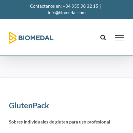
Saltar
Contáctanos en: +34 955 98 32 15
|
al
info@biomedal.com
contenido
GlutenPack
Sobres individuales de gluten para uso profesional