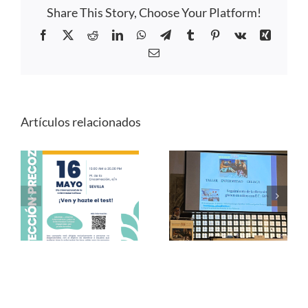
Share This Story, Choose Your Platform!
Facebook
X
Reddit
LinkedIn
WhatsApp
Telegram
Tumblr
Pinterest
Vk
Xing
Correo
electrónico
Artículos relacionados
Campaña de
XXIX Congreso
Detección
SEGHNP, «Dieta
Precoz de
sin gluten:
Enfermedad
correcta
Celíaca Sevilla –
adherencia y
16 de mayo
monitorización»